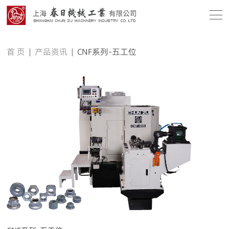
首 页
|
产品资讯
|
CNF系列-五工位