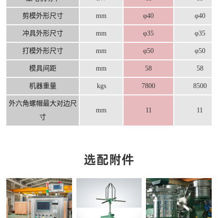
剪模外形尺寸
mm
φ40
φ40
冲具外形尺寸
mm
φ35
φ35
打模外形尺寸
mm
φ50
φ50
模具间距
mm
58
58
机器重量
kgs
7800
8500
外六角螺帽最大对边尺
mm
11
11
寸
选配附件