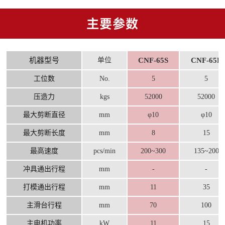
主要参数
机器型号
单位
CNF-65S
CNF-65L
工位数
No.
5
5
压造力
kgs
52000
52000
最大剪断直径
mm
φ10
φ10
最大剪断长度
mm
8
15
最高速度
pcs/min
200~300
135~200
冲具通出行程
mm
-
-
打模通出行程
mm
11
35
主滑台行程
mm
70
100
主电机功率
kW
11
15