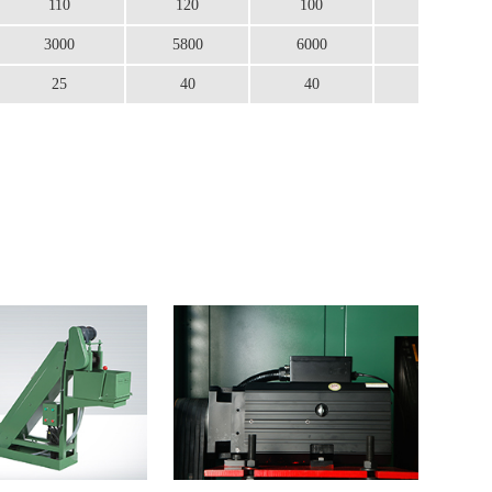
110
120
100
70
3000
5800
6000
6500
25
40
40
40