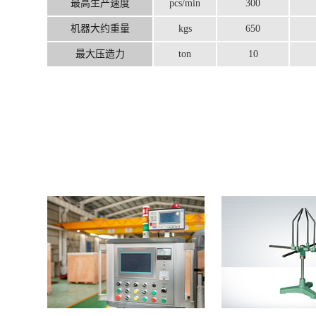
最高生产速度
pcs/min
300
机器大约重量
kgs
650
最大压造力
ton
10