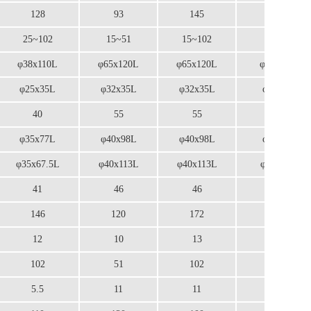
128
93
145
170
25~102
15~51
15~102
38~153
φ38x110L
φ65x120L
φ65x120L
φ65x168L
φ25x35L
φ32x35L
φ32x35L
φ32x35L
40
55
55
55
φ35x77L
φ40x98L
φ40x98L
φ40x98L
φ35x67.5L
φ40x113L
φ40x113L
φ40x113L
41
46
46
46
146
120
172
220
12
10
13
17
102
51
102
153
5.5
11
11
11