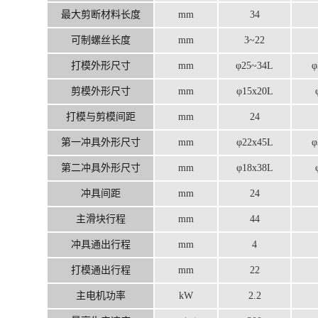
最大剪断材料长度
mm
34
可制螺丝长度
mm
3~22
打模外形尺寸
mm
φ25~34L
φ
剪模外形尺寸
mm
φ15x20L
打模与剪模间距
mm
24
第一冲具外形尺寸
mm
φ22x45L
φ
第二冲具外形尺寸
mm
φ18x38L
冲具间距
mm
24
主滑块行程
mm
44
冲具通出行程
mm
4
打模通出行程
mm
22
主电机功率
kW
2.2